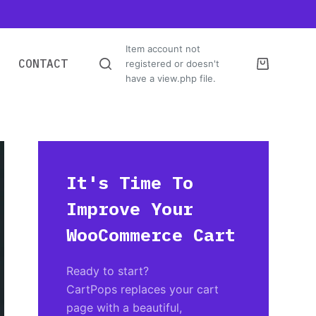
Item account not
CONTACT
registered or doesn't
have a view.php file.
It's Time To
Improve Your
WooCommerce Cart
Ready to start?
CartPops replaces your cart
page with a beautiful,