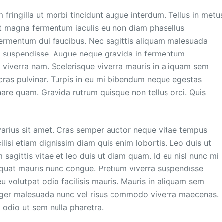
fringilla ut morbi tincidunt augue interdum. Tellus in metu
get magna fermentum iaculis eu non diam phasellus
fermentum dui faucibus. Nec sagittis aliquam malesuada
e suspendisse. Augue neque gravida in fermentum.
viverra nam. Scelerisque viverra mauris in aliquam sem
h cras pulvinar. Turpis in eu mi bibendum neque egestas
are quam. Gravida rutrum quisque non tellus orci. Quis
arius sit amet. Cras semper auctor neque vitae tempus
cilisi etiam dignissim diam quis enim lobortis. Leo duis ut
sagittis vitae et leo duis ut diam quam. Id eu nisl nunc mi
equat mauris nunc congue. Pretium viverra suspendisse
 eu volutpat odio facilisis mauris. Mauris in aliquam sem
integer malesuada nunc vel risus commodo viverra maecenas.
 odio ut sem nulla pharetra.