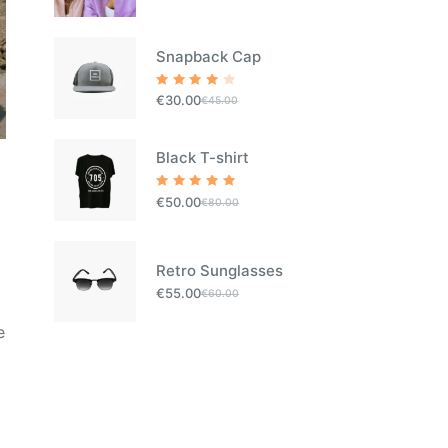
Snapback Cap
Rated
€
30.00
€
45.00
4.00
out of
5
Black T-shirt
Rated
€
50.00
€
80.00
5.00
out
of 5
Retro Sunglasses
€
55.00
€
60.00
e