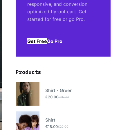
responsive, and conversion
optimized fly-out cart. Get
started for free or go Pro.
Get Free
Go Pro
Products
Shirt - Green
€
20.00
€
25.00
Shirt
€
18.00
€
20.00