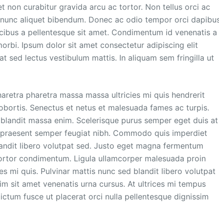
eet non curabitur gravida arcu ac tortor. Non tellus orci ac
 nunc aliquet bibendum. Donec ac odio tempor orci dapibu
aucibus a pellentesque sit amet. Condimentum id venenatis a
rbi. Ipsum dolor sit amet consectetur adipiscing elit
t sed lectus vestibulum mattis. In aliquam sem fringilla ut
haretra pharetra massa massa ultricies mi quis hendrerit
lobortis. Senectus et netus et malesuada fames ac turpis.
 blandit massa enim. Scelerisque purus semper eget duis at
nt praesent semper feugiat nibh. Commodo quis imperdiet
landit libero volutpat sed. Justo eget magna fermentum
 tortor condimentum. Ligula ullamcorper malesuada proin
es mi quis. Pulvinar mattis nunc sed blandit libero volutpat
im sit amet venenatis urna cursus. At ultrices mi tempus
ictum fusce ut placerat orci nulla pellentesque dignissim