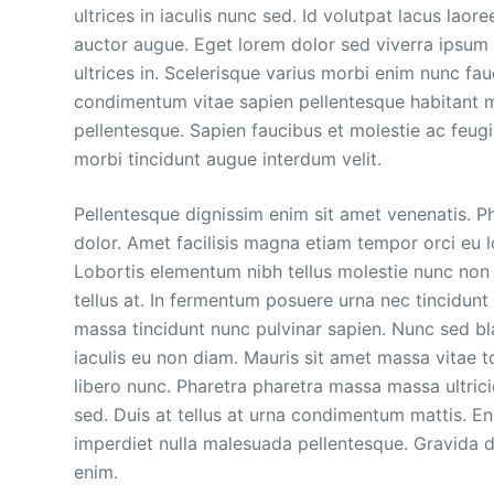
ultrices in iaculis nunc sed. Id volutpat lacus laor
auctor augue. Eget lorem dolor sed viverra ipsum
ultrices in. Scelerisque varius morbi enim nunc f
condimentum vitae sapien pellentesque habitant mo
pellentesque. Sapien faucibus et molestie ac feugia
morbi tincidunt augue interdum velit.
Pellentesque dignissim enim sit amet venenatis. P
dolor. Amet facilisis magna etiam tempor orci eu 
Lobortis elementum nibh tellus molestie nunc non
tellus at. In fermentum posuere urna nec tincidu
massa tincidunt nunc pulvinar sapien. Nunc sed b
iaculis eu non diam. Mauris sit amet massa vitae
libero nunc. Pharetra pharetra massa massa ultrici
sed. Duis at tellus at urna condimentum mattis. En
imperdiet nulla malesuada pellentesque. Gravida d
enim.